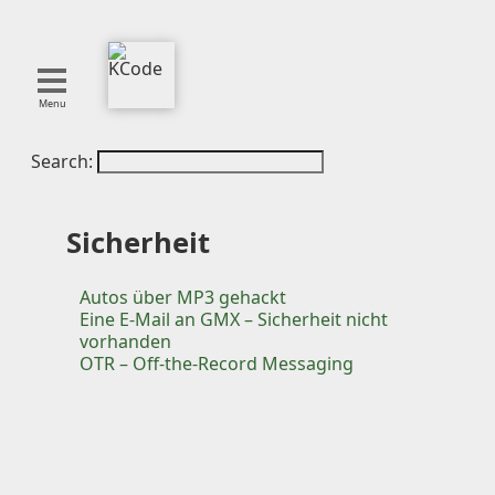
Menu
Search:
About
Tools
Blog
Sicherheit
Projects
SMITE
Autos über MP3 gehackt
Eine E-Mail an GMX – Sicherheit nicht
Publications
vorhanden
OTR – Off-the-Record Messaging
Curation
Resources
Reference
Featured