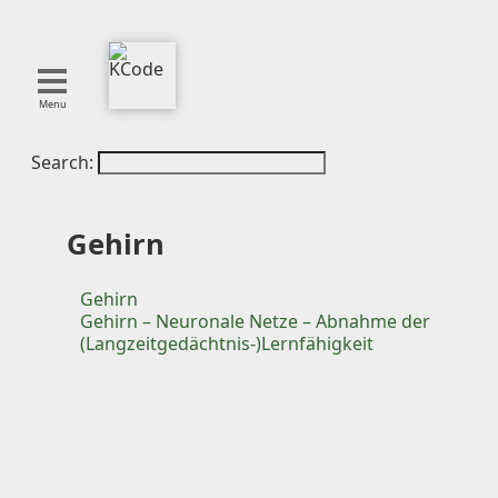
Menu
Search:
About
Tools
Blog
Gehirn
Projects
SMITE
Gehirn
Gehirn – Neuronale Netze – Abnahme der
Publications
(Langzeitgedächtnis-)Lernfähigkeit
Curation
Resources
Reference
Featured