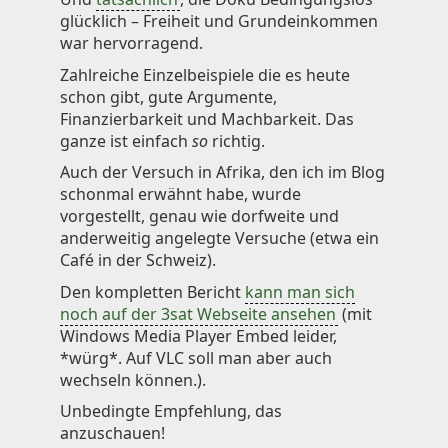
glücklich – Freiheit und Grundeinkommen
Knowledge
war hervorragend.
Impressum
Zahlreiche Einzelbeispiele die es heute
schon gibt, gute Argumente,
Finanzierbarkeit und Machbarkeit. Das
ganze ist einfach
so
richtig.
Auch der Versuch in Afrika, den ich im Blog
Animecategories
schonmal erwähnt habe, wurde
Categories
vorgestellt, genau wie dorfweite und
Tags
anderweitig angelegte Versuche (etwa ein
Café in der Schweiz).
Technologies
Den kompletten Bericht
kann man sich
noch auf der 3sat Webseite ansehen
(mit
Windows Media Player Embed leider,
*würg*. Auf VLC soll man aber auch
wechseln können.).
Unbedingte Empfehlung, das
anzuschauen!