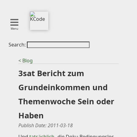
Menu
Search:
About
Tools
< Blog
Blog
3sat Bericht zum
Projects
SMITE
Grundeinkommen und
Publications
Themenwoche Sein oder
Curation
Haben
Resources
Reference
Publish Date:
2011-03-18
Featured
Und
tatsächlich
, die Doku Bedingungslos