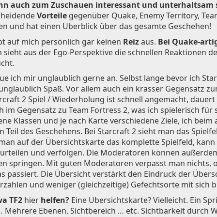
ann auch zum Zuschauen interessant und unterhaltsam 
scheidende
Vorteile
gegenüber Quake, Enemy Territory, Team 
ben und hat einen Überblick über das gesamte Geschehen!
bt auf mich persönlich gar keinen
Reiz
aus.
Bei Quake-arti
 sieht aus der Ego-Perspektive die schnellen Reaktionen des
cht.
e ich mir unglaublich gerne an. Selbst lange bevor ich Star
 unglaublich Spaß. Vor allem auch ein krasser Gegensatz z
craft 2 Spiel / Wiederholung ist schnell angemacht, dauert 
h im Gegensatz zu Team Fortress 2, was ich spielerisch für s
ne Klassen und je nach Karte verschiedene Ziele, ich beim
n Teil des Geschehens. Bei Starcraft 2 sieht man das Spielfe
 man auf der Übersichtskarte das komplette Spielfeld, kan
urteilen und verfolgen. Die Moderatoren können außerdem, 
en springen. Mit guten Moderatoren verpasst man nichts, o
was passiert. Die Übersicht verstärkt den Eindruck der Übe
rzahlen und weniger (gleichzeitige) Gefechtsorte mit sich b
wa TF2
hier
helfen?
Eine Übersichtskarte? Vielleicht. Ein S
 Mehrere Ebenen, Sichtbereich … etc. Sichtbarkeit durch 