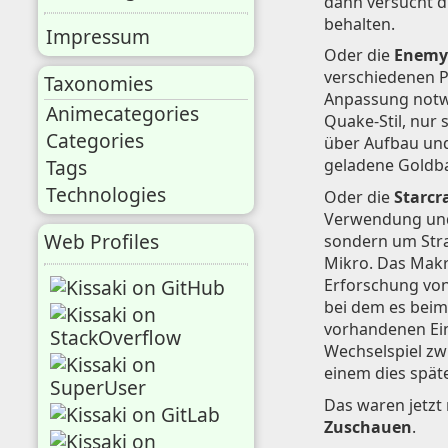
dann versucht d
behalten.
Impressum
Oder die
Enemy 
verschiedenen P
Taxonomies
Anpassung notwe
Animecategories
Quake-Stil, nur 
Categories
über Aufbau und
Tags
geladene Goldbar
Technologies
Oder die
Starcra
Verwendung und 
Web Profiles
sondern um Stra
Mikro. Das Makr
Erforschung von
bei dem es beim
vorhandenen Ein
Wechselspiel zw
einem dies spät
Das waren jetzt 
Zuschauen
.