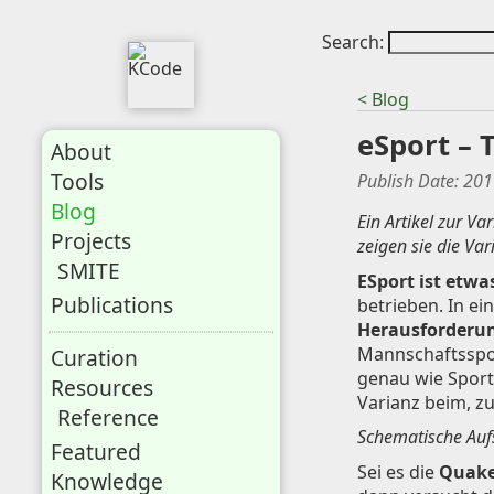
Search:
< Blog
eSport – 
About
Tools
Publish Date:
201
Blog
Ein Artikel zur V
Projects
zeigen sie die Va
SMITE
ESport ist etwa
Publications
betrieben. In e
Herausforderu
Mannschaftsspor
Curation
genau wie Sport
Resources
Varianz beim, zu
Reference
Schematische Aufs
Featured
Sei es die
Quake
Knowledge