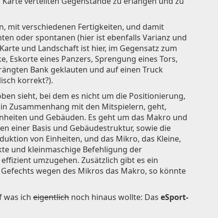
 Karte verteilten Gegenstände zu erlangen und zu
n, mit verschiedenen Fertigkeiten, und damit
ten oder spontanen (hier ist ebenfalls Varianz und
Karte und Landschaft ist hier, im Gegensatz zum
cke, Eskorte eines Panzers, Sprengung eines Tors,
prängten Bank geklauten und auf einen Truck
isch korrekt?).
oben sieht, bei dem es nicht um die Positionierung,
 in Zusammenhang mit den Mitspielern, geht,
Einheiten und Gebäuden. Es geht um das Makro und
en einer Basis und Gebäudestruktur, sowie die
ktion von Einheiten, und das Mikro, das Kleine,
kte und kleinmaschige Befehligung der
ffizient umzugehen. Zusätzlich gibt es ein
 Gefechts wegen des Mikros das Makro, so könnte
f was ich
eigentlich
noch hinaus wollte: Das
eSport-