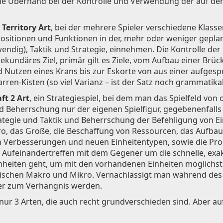
ie Überhand bei der Kontrolle und Verwendung der auf der
Territory Art
, bei der mehrere Spieler verschiedene Klasse
ositionen und Funktionen in der, mehr oder weniger geplan
ndig), Taktik und Strategie, einnehmen. Die Kontrolle der 
sekundäres Ziel, primär gilt es Ziele, vom Aufbau einer Brü
 Nutzen eines Krans bis zur Eskorte von aus einer aufges
ren-Kisten (so viel Varianz – ist der Satz noch grammatikal
ft 2 Art
, ein Strategiespiel, bei dem man das Spielfeld von 
Beherrschung nur der eigenen Spielfigur, gegebenenfalls
tegie und Taktik und Beherrschung der Befehligung von 
o, das Große, die Beschaffung von Ressourcen, das Aufbau
 Verbesserungen und neuen Einheitentypen, sowie die Produ
 Aufeinandertreffen mit dem Gegener um die schnelle, exa
heiten geht, um mit den vorhandenen Einheiten möglichst e
ischen Makro und Mikro. Vernachlässigt man während des
er zum Verhängnis werden.
nur 3 Arten, die auch recht grundverschieden sind. Aber au