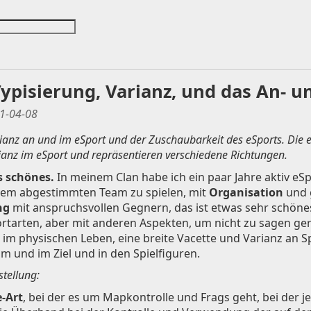
Typisierung, Varianz, und das An- 
1-04-08
arianz an und im eSport und der Zuschaubarkeit des eSports. Die e
rianz im eSport und repräsentieren verschiedene Richtungen.
s schönes.
In meinem Clan habe ich ein paar Jahre aktiv eSp
inem abgestimmten Team zu spielen, mit
Organisation
und 
ng
mit anspruchsvollen Gegnern, das ist etwas sehr schönes. 
tarten, aber mit anderen Aspekten, um nicht zu sagen geri
 im physischen Leben, eine breite Vacette und Varianz an S
m und im Ziel und in den Spielfiguren.
tellung:
-Art
, bei der es um Mapkontrolle und Frags geht, bei der j