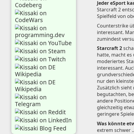
Jeder eSport k
Starcraft 2 ent
Spielfeld von o
Counterstrike ü
interessant. Man
zumindest versu
Starcraft 2
schau
hatte, macht es
moderiertes Star
interessant. Auc
grundverschiede
nur den kleinste
Zusätzlich sieht
begutachten, be
andere Position
gleichzeitig et
geringere Spiele
Was könnte et
extrem schwer …