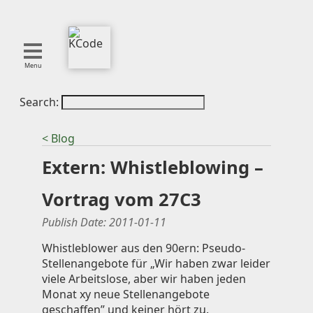
Menu
Search:
About
Tools
< Blog
Blog
Extern: Whistleblowing –
Projects
SMITE
Vortrag vom 27C3
Publications
Publish Date:
2011-01-11
Curation
Whistleblower aus den 90ern: Pseudo-
Stellenangebote für „Wir haben zwar leider
Resources
viele Arbeitslose, aber wir haben jeden
Reference
Monat xy neue Stellenangebote
Featured
geschaffen” und keiner hört zu.