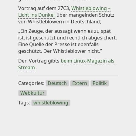
Knowledge
Vortrag auf dem 27C3,
Whistleblowing –
Licht ins Dunkel
über mangelnden Schutz
von Whistleblowern in Deutschland;
Impressum
„Ein Zeuge, der aussagt wenn es zu spät
ist, ist geschützt und rechtlich abgesichert.
Eine Quelle der Presse ist ebenfalls
geschützt. Der Whistleblower nicht.”
Animecategories
Den Vortrag gibts
beim Linux-Magazin als
Categories
Stream
.
Tags
Technologies
Categories:
Deutsch
Extern
Politik
Webkultur
Tags:
whistleblowing