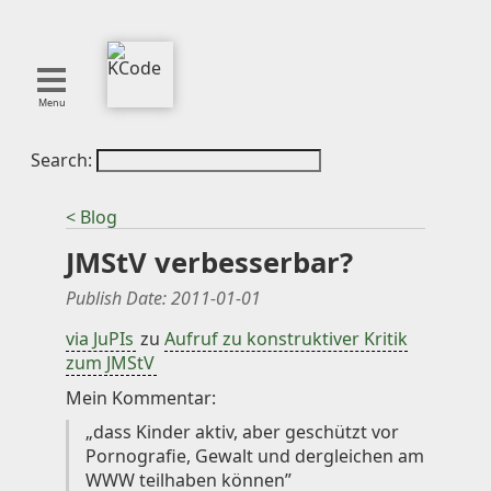
Menu
Search:
About
Tools
< Blog
Blog
JMStV verbesserbar?
Projects
SMITE
Publish Date:
2011-01-01
Publications
via JuPIs
zu
Aufruf zu konstruktiver Kritik
zum JMStV
Curation
Mein Kommentar:
Resources
„dass Kinder aktiv, aber geschützt vor
Reference
Pornografie, Gewalt und dergleichen am
WWW teilhaben können”
Featured